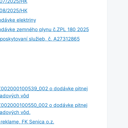
.07/2025/HK
.08/2025/HK
dávke elektriny
odávke zemného plynu č.ZPL 180 2025
poskytovaní služieb, č. A27312865
PZ002000100539_002 o dodávke pitnej
padových vôd
PZ002000100550_002 o dodávke pitnej
adových vôd.
 reklame, FK Senica o.z.