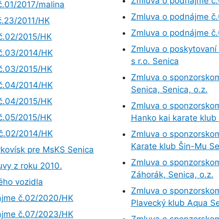
Zmluva o podnájme č
č.01/2017/malina
Zmluva o podnájme č
č.23/2011/HK
Zmluva o podnájme č
č.02/2015/HK
Zmluva o poskytovaní
 č.03/2014/HK
s r.o. Senica
 č.03/2015/HK
Zmluva o sponzorskom 
 č.04/2014/HK
Senica, Senica, o.z.
 č.04/2015/HK
Zmluva o sponzorskom 
č.05/2015/HK
Hanko kai karate klub 
 č.02/2014/HK
Zmluva o sponzorskom 
Karate klub Šin-Mu Se
rkovísk pre MsKS Senica
Zmluva o sponzorskom 
vy z roku 2010.
Záhorák, Senica, o.z.
ho vozidla
Zmluva o sponzorskom 
ájme č.02/2020/HK
Plavecký klub Aqua Se
ájme č.07/2023/HK