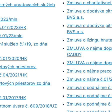
Zmluva o charitatívnej
erných upratovacích služieb
Zmluva o dodávke pit
BVS a.s.
/2023/mln
Zmluva o dodávke pit
č.01/2023/HK
BVS a.s.
č.01/23/mln
Zmluva o lízingu hnut
 služieb č.1/19, zo dňa
ZMLUVA o nájme dop
CADDY
 č.01/2020/HK
ZMLUVA o nájme dopra
tových priestorov.
Zmluva o nájme pracov
 č.04/2021/HK
Zmluva o nájme č.01
tových priestorov zo dňa
Zmluva o podnájme č
Zmluva o podnájme č
č.01/2017/HK
Zmluva o podnájme č
entnom úvere č. 609/2018/UZ