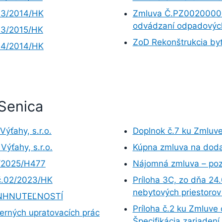
03/2014/HK
Zmluva Č.PZ00200008
odvádzaní odpadovýc
03/2015/HK
ZoD Rekonštrukcia byt
04/2014/HK
Senica
ýťahy, s.r.o.
Doplnok č.7 ku Zmluve
ýťahy, s.r.o.
Kúpna zmluva na doda
1/2025/H477
Nájomná zmluva – poz
č.02/2023/HK
Príloha 3C, zo dňa 24
nebytových priestoro
 NHNUTEĽNOSTÍ
Príloha č.2 ku Zmluve o
erných upratovacích prác
Špecifikácia zariadení