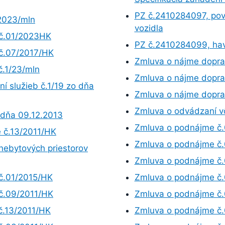
PZ č.2410284097, pov
/2023/mln
vozidla
 č.01/2023HK
PZ č.2410284099, hava
 č.07/2017/HK
Zmluva o nájme doprav
č.1/23/mln
Zmluva o nájme dopra
í služieb č.1/19 zo dňa
Zmluva o nájme doprav
Zmluva o odvádzaní vô
 dňa 09.12.2013
Zmluva o podnájme č
 č.13/2011/HK
Zmluva o podnájme č
nebytových priestorov
Zmluva o podnájme č
č.01/2015/HK
Zmluva o podnájme č
č.09/2011/HK
Zmluva o podnájme č
č.13/2011/HK
Zmluva o podnájme č