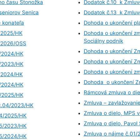
ho času Stonožka
Dodatok č.10 k Zmluv
seniorov Senica
Dodatok č.13 k Zmluv
 konateľa
Dohoda o ukončení pl
1/2025/HK
Dohoda o ukončení zml
Sociálny podnik
1/2026/OSS
Dohoda o ukončení Z
2/2024/HK
Dohoda o ukončení Zm
5/2023/HK
Dohoda o ukončení zm
1/2024/HK
Dohoda o ukončení Z
2/2024/HK
Rámcová zmluva o die
3/2025/HK
Zmluva – zavlažovani
 č.04/2023/HK
Zmluva o dielo, MPS 
04/2025/HK
Zmluva o dielo, Pavo
05/2023/HK
Zmluva o nájme č.01
05/2024/HK