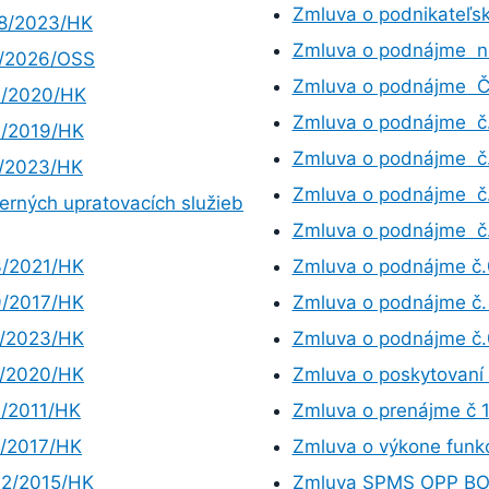
Zmluva o podnikateľs
08/2023/HK
Zmluva o podnájme ne
1/2026/OSS
Zmluva o podnájme Č
4/2020/HK
Zmluva o podnájme č
6/2019/HK
Zmluva o podnájme č
0/2023/HK
Zmluva o podnájme č
erných upratovacích služieb
Zmluva o podnájme č
3/2021/HK
Zmluva o podnájme č
9/2017/HK
Zmluva o podnájme č
1/2023/HK
Zmluva o podnájme č
1/2020/HK
Zmluva o poskytovaní 
6/2011/HK
Zmluva o prenájme č 
5/2017/HK
Zmluva o výkone funkc
02/2015/HK
Zmluva SPMS OPP B