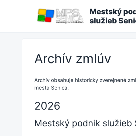
Preskočiť
Mestský po
na
obsah
služieb Sen
Archív zmlúv
Archív obsahuje historicky zverejnené z
mesta Senica.
2026
Mestský podnik služieb 