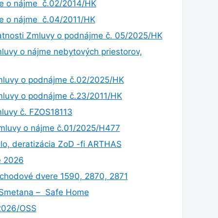
e o nájme č.02/2014/HK
e o nájme č.04/2011/HK
atnosti Zmluvy o podnájme č. 05/2025/HK
uvy o nájme nebytových priestorov,
mluvy o podnájme č.02/2025/HK
luvy o podnájme č.23/2011/HK
luvy č. FZOS18113
mluvy o nájme č.01/2025/H477
lo, deratizácia ZoD -fi ARTHAS
e 2026
vchodové dvere 1590, 2870, 2871
l Smetana – Safe Home
/2026/OSS