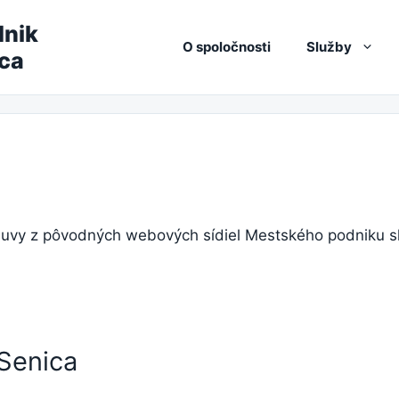
dnik
O spoločnosti
Služby
ica
mluvy z pôvodných webových sídiel Mestského podniku s
Senica