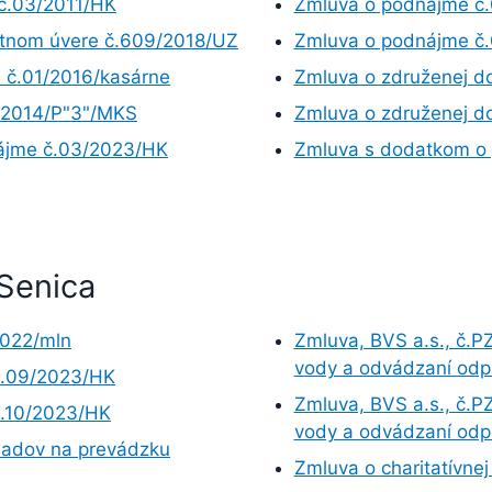
č.03/2011/HK
Zmluva o podnájme č
ntnom úvere č.609/2018/UZ
Zmluva o podnájme č
 č.01/2016/kasárne
Zmluva o združenej do
1/2014/P"3"/MKS
Zmluva o združenej d
ájme č.03/2023/HK
Zmluva s dodatkom o 
Senica
2022/mln
Zmluva, BVS a.s., č.
vody a odvádzaní od
č.09/2023/HK
Zmluva, BVS a.s., č.
č.10/2023/HK
vody a odvádzaní odp
kladov na prevádzku
Zmluva o charitatívnej