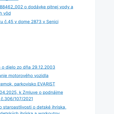
8462_002 o dodávke pitnej vody a
h vôd
u č.45 v dome 2873 v Senici
 o dielo zo dňa 29.12.2003
nie motorového vozidla
emok, parkovisko EVARIST
.04.2025, k Zmluve o podnájme
v č.306/107/2021
 staroastlivosti o detské ihriska,
 detských ihríska a workoutov