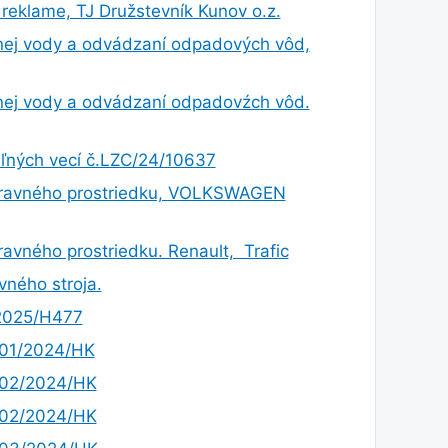
 reklame, TJ Družstevník Kunov o.z.
nej vody a odvádzaní odpadových vôd,
nej vody a odvádzaní odpadovźch vôd.
eľných vecí č.LZC/24/10637
ravného prostriedku, VOLKSWAGEN
vného prostriedku. Renault, Trafic
ného stroja.
/2025/H477
.01/2024/HK
.02/2024/HK
.02/2024/HK