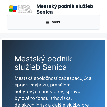
Preskočiť
Mestský podnik služieb
na
Senica
obsah
Menu
Mestský podnik
služieb Senica
Mestská spoločnosť zabezpečujúca
správu majetku, prenájom
nebytových priestorov, správu
bytového fondu, trhoviska,
detských ihrísk a ďalšie služby pre